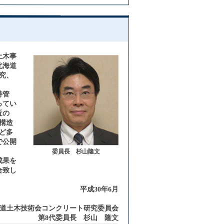
土木事
北海道
究、
持管
ってい
近の
構造
ど多
で公開
委員長 杉山隆文
成果を
合致し
平成30年6月
道土木技術会コンクリート研究委員会
第8代委員長 杉山 隆文