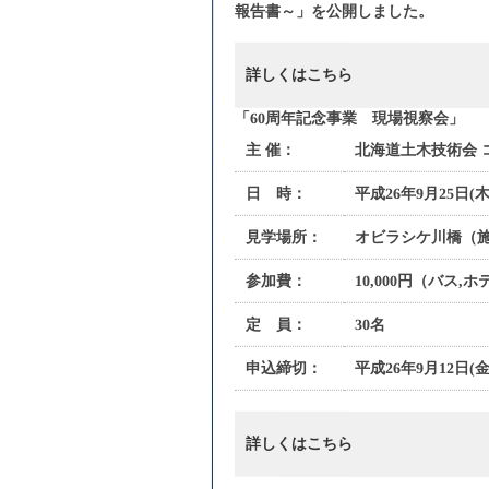
報告書～」を公開しました。
詳しくはこちら
「60周年記念事業 現場視察会」
主 催：
北海道土木技術会 
日 時：
平成26年9月25日(木
見学場所：
オビラシケ川橋（
参加費：
10,000円（バス,
定 員：
30名
申込締切：
平成26年9月12日(金
詳しくはこちら