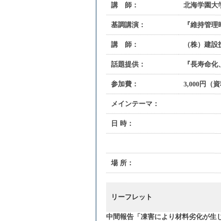
講 師：
北海学園大
基調講演：
『維持管理
講 師：
（株）建設
話題提供：
『長寿命化
参加費：
3,000円（
メインテーマ：
日 時：
場 所：
リーフレット
中間報告「凍害により材料劣化が生