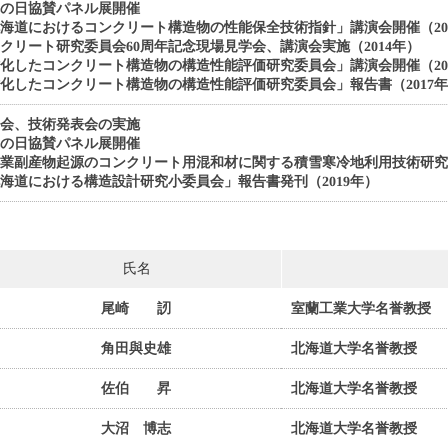
木の日協賛パネル展開催
海道におけるコンクリート構造物の性能保全技術指針」講演会開催（20
クリート研究委員会60周年記念現場見学会、講演会実施（2014年）
化したコンクリート構造物の構造性能評価研究委員会」講演会開催（20
化したコンクリート構造物の構造性能評価研究委員会」報告書（2017
学会、技術発表会の実施
木の日協賛パネル展開催
業副産物起源のコンクリート用混和材に関する積雪寒冷地利用技術研究小
海道における構造設計研究小委員会」報告書発刊（2019年）
氏名
尾崎 訒
室蘭工業大学名誉教授
角田與史雄
北海道大学名誉教授
佐伯 昇
北海道大学名誉教授
大沼 博志
北海道大学名誉教授