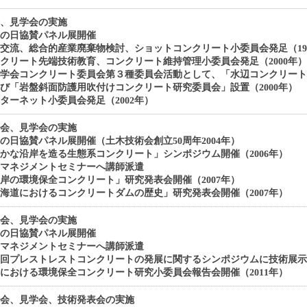
会、見学会の実施
木の日協賛パネル展開催
交流、総合的産業廃棄物検討、ショットコンクリート小委員会発足（19
クリート先端技術教育、コンクリート維持管理小委員会発足（2000年
木学会コンクリート委員会第３種委員会活動として、「水辺コンクリー
「岩盤斜面防護用吹付けコンクリート研究委員会」設置（2000年）
ターネット小委員会発足（2002年）
演会、見学会の実施
の日協賛パネル展開催（土木技術会創立50周年2004年）
かな沿岸を造る生態系コンクリート」シンポジウム開催（2006年）
梁マネジメントセミナーへ講師派遣
岸の環境保全コンクリート」研究発表会開催（2007年）
海道におけるコンクリートダムの歴史」研究発表会開催（2007年）
演会、見学会の実施
木の日協賛パネル展開催
梁マネジメントセミナーへ講師派遣
0回プレストレストコンクリートの発展に関するシンポジウムに技術展示（
における環境保全コンクリート研究小委員会報告会開催（2011年）
演会、見学会、技術発表会の実施