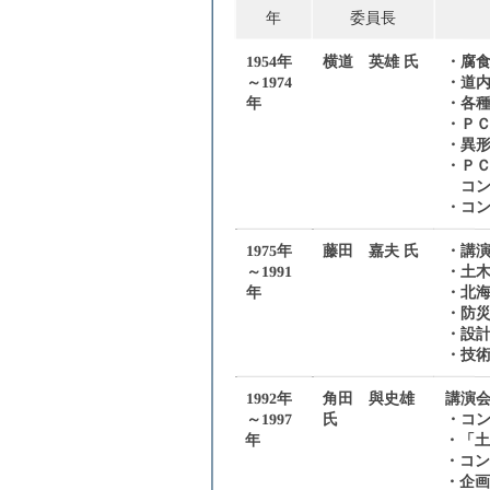
年
委員長
1954年
横道 英雄 氏
・腐食
～1974
・道
年
・各
・ＰＣ
・異形
・Ｐ
コンク
・コン
1975年
藤田 嘉夫 氏
・講
～1991
・土
年
・北海
・防災
・設計
・技術
1992年
角田 與史雄
講演
～1997
氏
・コ
年
・「土
・コン
・企画