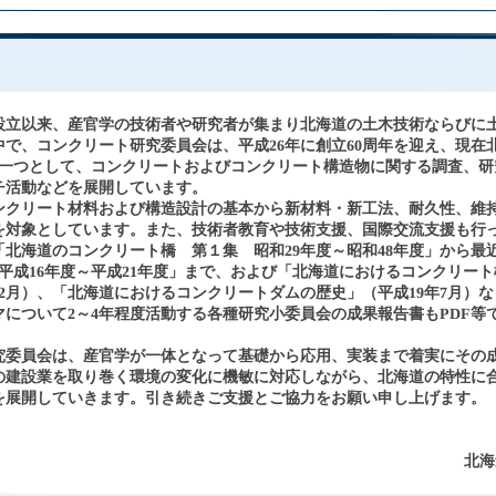
の設立以来、産官学の技術者や研究者が集まり北海道の土木技術ならびに
で、コンクリート研究委員会は、平成26年に創立60周年を迎え、現在
の一つとして、コンクリートおよびコンクリート構造物に関する調査、研
チ活動などを展開しています。
ンクリート材料および構造設計の基本から新材料・新工法、耐久性、維
を対象としています。また、技術者教育や技術支援、国際交流支援も行
北海道のコンクリート橋 第１集 昭和29年度～昭和48年度」から最
平成16年度～平成21年度」まで、および「北海道におけるコンクリート
12月）、「北海道におけるコンクリートダムの歴史」（平成19年7月）な
について2～4年程度活動する各種研究小委員会の成果報告書もPDF等
究委員会は、産官学が一体となって基礎から応用、実装まで着実にその
の建設業を取り巻く環境の変化に機敏に対応しながら、北海道の特性に
を展開していきます。引き続きご支援とご協力をお願い申し上げます。
北海