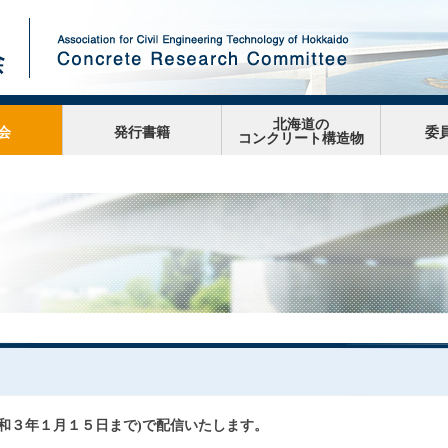
北海道の
会
発行書籍
委
コンクリート構造物
和３年１月１５日まで)で配信いたします。