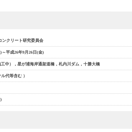
コンクリート研究委員会
)～平成26年9月26日(金)
施工中），星が浦海岸通架道橋，札内川ダム，十勝大橋
ホテル代等含む ）
)