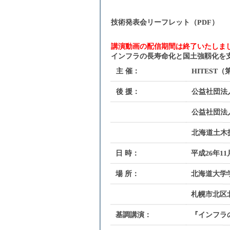
技術発表会リーフレット（
PDF
）
講演動画の配信期間は終了いたしま
インフラの長寿命化と国土強靱化を
主 催：
HITEST
後 援：
公益社団法
公益社団法
北海道土木
日 時：
平成26年11月
場 所：
北海道大学
札幌市北区北8
基調講演：
『インフラ