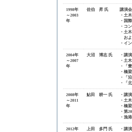
1998年
佐伯 昇 氏
講演
～2003
・土
年
・国際
・コン
・土
および
・イン
2004年
大沼 博志 氏
・講
～2007
・土木
年
・「豊
・橋
・「沿
・「北
2008年
鮎田 耕一 氏
・講
～2011
・土
年
・橋
・第2
・漁港
2012年
上田 多門 氏
・講