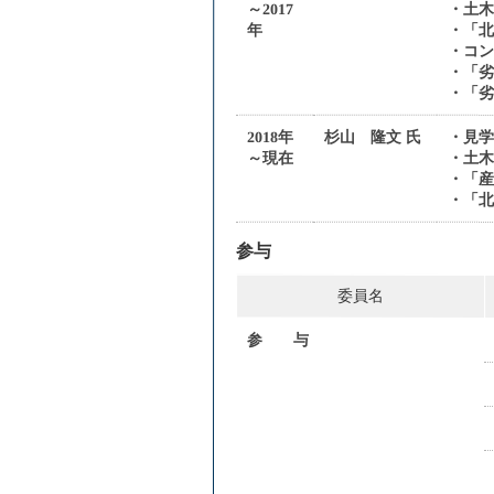
～2017
・土
年
・「北
・コン
・「劣
・「劣
2018年
杉山 隆文 氏
・見
～現在
・土
・「産
・「北
参与
委員名
参 与