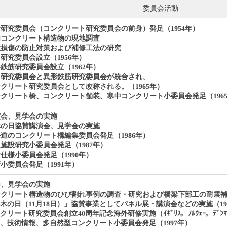
委員会活動
研究委員会（コンクリート研究委員会の前身）発足（1954年）
内コンクリート構造物の現地調査
種損傷の防止対策および補修工法の研究
研究委員会設立（1956年）
鉄筋研究委員会設立（1962年）
Ｃ研究委員会と異形鉄筋研究委員会が統合され、
リート研究委員会として改称される。（1965年）
クリート橋、コンクリート舗装、寒中コンクリート小委員会発足（196
演会、見学会の実施
木の日協賛講演会、見学会の実施
道のコンクリート橋編集委員会発足（1986年）
施設研究小委員会発足（1987年）
仕様小委員会発足（1990年）
小委員会発足（1991年）
会、見学会の実施
ンクリート構造物のひび割れ事例の調査・研究および橋梁下部工の耐震
木の日（11月18日）」協賛事業としてパネル展・講演会などの実施（19
クリート研究委員会創立40周年記念海外研修実施（ｲｷﾞﾘｽ，ﾉﾙｳｪｰ，ﾃﾞﾝﾏｰｸ
、技術情報、多自然型コンクリート小委員会発足（1997年）