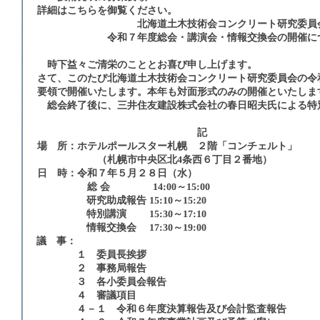
詳細は
こちら
を御覧ください。
北海道土木技術会コンクリート研究委員
令和７年度総会・講演会・情報交換会の開催に
時下益々ご清栄のこととお喜び申し上げます。
さて、このたび北海道土木技術会コンクリート研究委員会の令
要領で開催いたします。本年も対面形式のみの開催といたしま
総会終了後に、三井住友建設株式会社の春日昭夫氏による特
記
場 所：ホテルポールスター札幌 ２階「コンチェルト」
（札幌市中央区北4条西６丁目２番地）
日 時：令和７年５月２８日（水）
総 会 14:00～15:00
研究助成報告 15:10～15:20
特別講演 15:30～17:10
情報交換会 17:30～19:00
議 事：
１ 委員長挨拶
２ 事務局報告
３ 各小委員会報告
４ 審議項目
４－１ 令和６年度決算報告及び会計監査報告