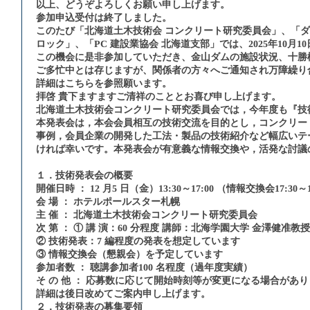
以上、どうぞよろしくお願い申し上げます。
参加申込受付は終了しました。
このたび「北海道土木技術会 コンクリート研究委員会」、「ダ
ロック」、「PC 建設業協会 北海道支部」では、2025年10
この機会に是非参加していただき、金山ダムの施設状況、十勝
ご多忙中とは存じますが、関係者の方々へご通知され万障繰り
詳細は
こちら
を参照願います。
拝啓 貴下ますますご清祥のこととお喜び申し上げます。
北海道土木技術会コンクリート研究委員会では，今年度も『技
本発表会は，本会会員相互の技術交流を目的とし，コンクリー
事例，会員企業の開発した工法・製品の技術紹介など幅広いテ
ければ幸いです。本発表会が有意義な情報交換や，活発な討議
１．技術発表会の概要
開催日時 ： 12 月5 日（金）13:30～17:00 （情報交換会17:30～1
会 場 ： ホテルポールスター札幌
主 催 ： 北海道土木技術会コンクリート研究委員会
次 第 ： ① 講 演：60 分程度 講師：北海学園大学 金澤健准教授
② 技術発表：7 編程度の発表を想定しています
③ 情報交換会（懇親会）を予定しています
参加者数 ： 聴講参加者100 名程度（過年度実績）
そ の 他 ： 応募数に応じて開始時刻等が変更になる場合があ
詳細は後日改めてご案内申し上げます。
２．技術発表の募集要領