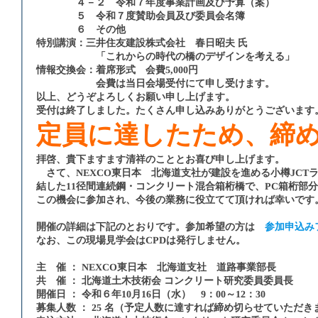
４－２ 令和７年度事業計画及び予算（案）
５ 令和７度賛助会員及び委員会名簿
６ その他
特別講演：三井住友建設株式会社 春日昭夫 氏
「これからの時代の橋のデザインを考える」
情報交換会：着席形式 会費5,000円
会費は当日会場受付にて申し受けます。
以上、どうぞよろしくお願い申し上げます。
受付は終了しました。たくさん申し込みありがとうございます
定員に達したため、締
拝啓、貴下ますます清祥のこととお喜び申し上げます。
さて、NEXCO東日本 北海道支社が建設を進める小樽JCT
結した11径間連続鋼・コンクリート混合箱桁橋で、PC箱桁部
この機会に参加され、今後の業務に役立てて頂ければ幸いです
開催の詳細は下記のとおりです。参加希望の方は
参加申込み
なお、この現場見学会はCPDは発行しません。
主 催 ： NEXCO東日本 北海道支社 道路事業部長
共 催 ： 北海道土木技術会 コンクリート研究委員委員長
開催日 ： 令和６年10月16日（水） 9：00～12：30
募集人数 ： 25 名（予定人数に達すれば締め切らせていただき