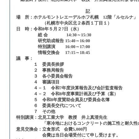
記
場 所：ホテルモントレエーデルホフ札幌 12階「ルセルナ」
（札幌市中央区北２条西１丁目１）
日 時：令和8年５月２7日（水）
総 会 14:30～15:30
研究助成報告 15:40～16:00
特別講演 16:00～17:00
情報交換会 17:15～18:45
議 事：
１ 委員長挨拶
２ 事務局報告
３ 各小委員会報告
４ 審議項目
４－１ 令和7年度決算報告及び会計監査報告
４－２ 令和8年度事業計画及び予算（案）
５ 令和8年度賛助会員及び委員会名簿
６ 委員長交代について
７ その他
特別講演：北見工業大学 教授 井上真澄先生
「寒冷地におけるコンクリートの施工性と耐久性の
意見交換会：立食形式 会費5,000円
会費は当日会場受付にて申し受けます。