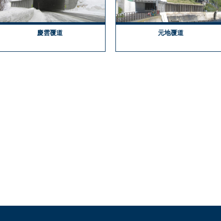
慶雲覆道
元地覆道