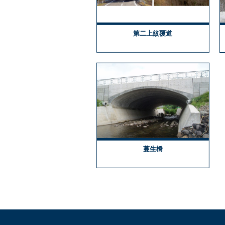
第二上紋覆道
蔓生橋