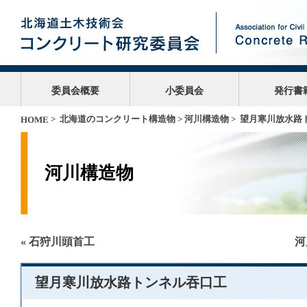
委員会概要
小委員会
発行書
>
北海道のコンクリート構造物
>
河川構造物
> 望月寒川放水路
HOME
河川構造物
« 石狩川頭首工
河
望月寒川放水路トンネル吞口工