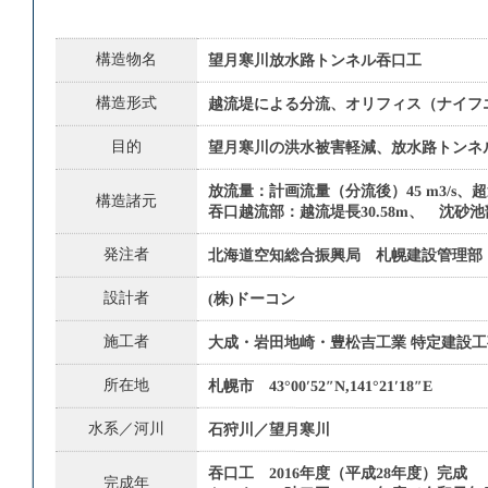
構造物名
望月寒川放水路トンネル吞口工
構造形式
越流堤による分流、オリフィス（ナイフ
目的
望月寒川の洪水被害軽減、放水路トンネ
放流量：計画流量（分流後）45 m3/s、超
構造諸元
吞口越流部：越流堤長30.58m、 沈砂池部
発注者
北海道空知総合振興局 札幌建設管理部
設計者
(株)ドーコン
施工者
大成・岩田地崎・豊松吉工業 特定建設
所在地
札幌市 43°00′52″N,141°21′18″E
水系／河川
石狩川／望月寒川
吞口工 2016年度（平成28年度）完成
完成年