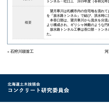
トンネル・吐口工 2019年度（令和元
望月寒川は札幌市内の住宅地を流れて
を「放水路トンネル」で結び、洪水時に
本吞口部は、望月寒川から流水を分流
概要
より構成され、ギリシャ神殿のような円
放水路トンネル工事は吞口部・トンネル
た。
« 石狩川頭首工
河